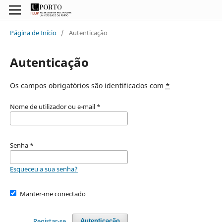
Página de Início
/
Autenticação
Autenticação
Os campos obrigatórios são identificados com
*
Nome de utilizador ou e-mail
*
Senha
*
Esqueceu a sua senha?
Manter-me conectado
Registar-se
Autenticação